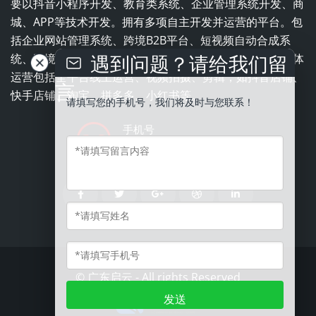
要以抖音小程序开发、教育类系统、企业管理系统开发、商
城、APP等技术开发。拥有多项自主开发并运营的平台。包
括企业网站管理系统、跨境B2B平台、短视频自动合成系
遇到问题？请给我们留
统、跨境电商平台、职业培训学校一体化管理系统。全媒体
运营包括全平台线上运营、视频拍摄、剪辑，如抖音店铺、
言
快手店铺、淘宝、拼多多、小红书等。
请填写您的手机号，我们将及时与您联系！
手机号
13543837996
©
广东启云
- All rights Reserved